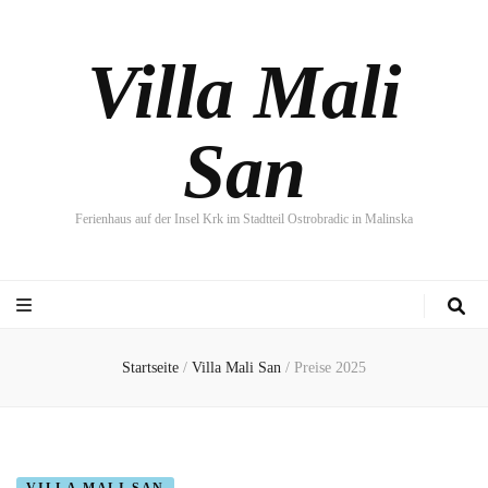
Villa Mali
San
Ferienhaus auf der Insel Krk im Stadtteil Ostrobradic in Malinska
Startseite
/
Villa Mali San
/
Preise 2025